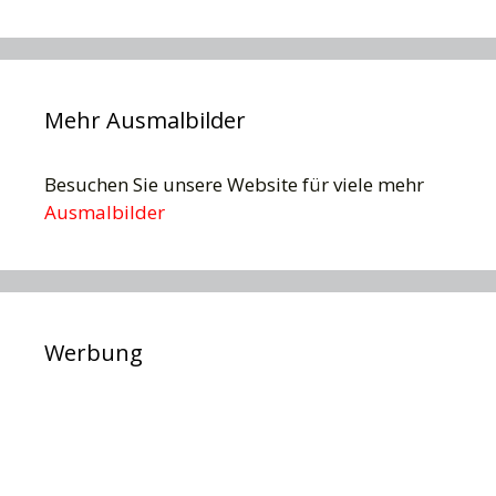
Mehr Ausmalbilder
Besuchen Sie unsere Website für viele mehr
Ausmalbilder
Werbung