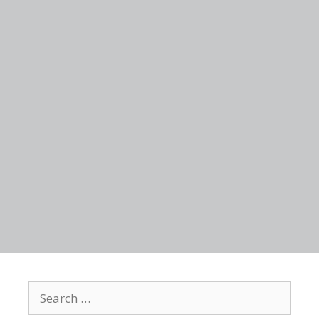
Search
for: