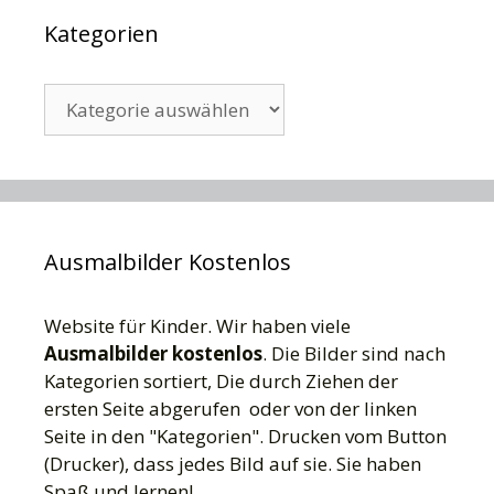
Kategorien
Kategorien
Ausmalbilder Kostenlos
Website für Kinder. Wir haben viele
Ausmalbilder kostenlos
. Die Bilder sind nach
Kategorien sortiert, Die durch Ziehen der
ersten Seite abgerufen oder von der linken
Seite in den "Kategorien". Drucken vom Button
(Drucker), dass jedes Bild auf sie. Sie haben
Spaß und lernen!