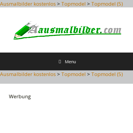
Ausmalbilder kostenlos
>
Topmodel
>
Topmodel (5)
Skip
to
content
Menu
Ausmalbilder kostenlos
>
Topmodel
>
Topmodel (5)
Werbung