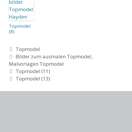
Topmodel
(8)
Categories
Topmodel
Tags
Bilder zum ausmalen Topmodel
,
Malvorlagen Topmodel
Post
Topmodel (11)
navigation
Topmodel (13)