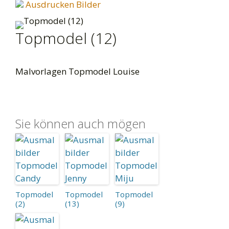
Ausdrucken Bilder
Topmodel (12)
Malvorlagen Topmodel Louise
Sie können auch mögen
Topmodel
Topmodel
Topmodel
(2)
(13)
(9)