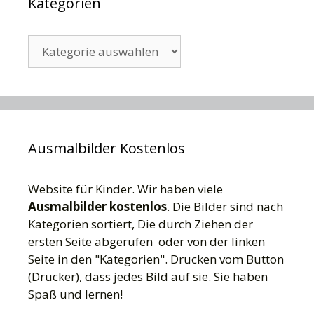
Kategorien
Kategorien
Ausmalbilder Kostenlos
Website für Kinder. Wir haben viele
Ausmalbilder kostenlos
. Die Bilder sind nach
Kategorien sortiert, Die durch Ziehen der
ersten Seite abgerufen oder von der linken
Seite in den "Kategorien". Drucken vom Button
(Drucker), dass jedes Bild auf sie. Sie haben
Spaß und lernen!