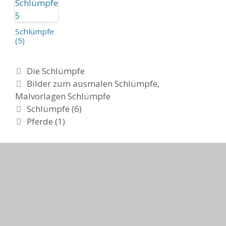
Schlümpfe
(5)
Categories
Die Schlümpfe
Tags
Bilder zum ausmalen Schlümpfe
,
Malvorlagen Schlümpfe
Post
Schlümpfe (6)
navigation
Pferde (1)