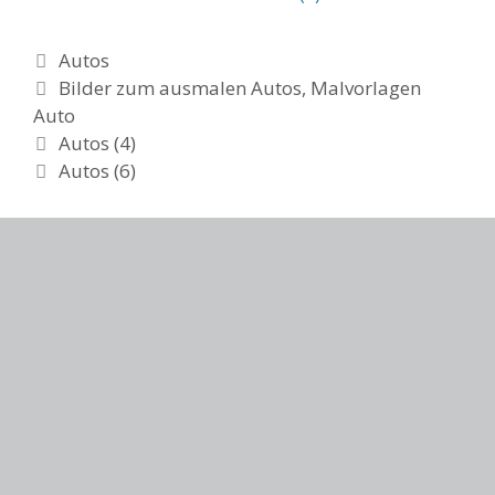
Categories
Autos
Tags
Bilder zum ausmalen Autos
,
Malvorlagen
Auto
Post
Autos (4)
navigation
Autos (6)