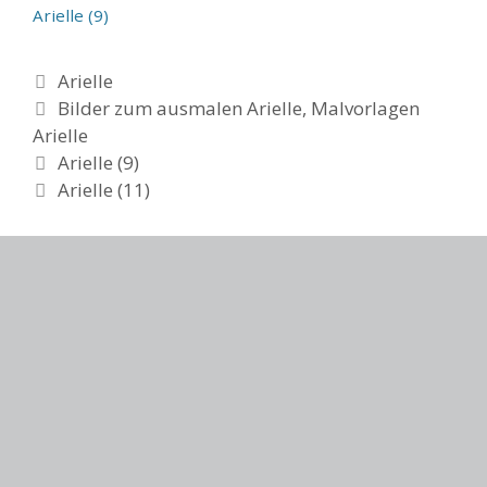
Arielle (9)
Categories
Arielle
Tags
Bilder zum ausmalen Arielle
,
Malvorlagen
Arielle
Post
Arielle (9)
navigation
Arielle (11)