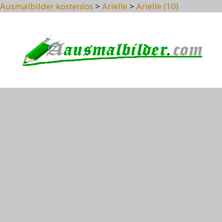
Ausmalbilder kostenlos
>
Arielle
>
Arielle (10)
Skip
to
content